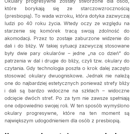
Okulary progresywne zostały stworzone dla osób,
które borykają się ze starczowzrocznością
(presbiopią). To wada wzroku, która dotyka zazwyczaj
ludzi po 40 roku życia. Wtedy oczy ze względu na
starzenie się komórek tracą swoją zdolność do
akomodacji. Przez to zostaje zaburzone widzenie do
dali i do bliży. W takiej sytuacji zazwyczaj stosowane
były dwie pary okularów – jedne „na co dzień” do
patrzenia w dal i drugie do bliży, czyli tzw. okulary do
czytania. Gdy technologia poszła o krok dalej zaczęto
stosować okulary dwuogniskowe. Jednak nie należą
one do najbardziej estetycznych ponieważ strefy bliży
i dali są bardzo widoczne na szkłach – widoczne
odcięcie dwóch stref. Po za tym nie zawsze spełniają
one odpowiednio swojej roli. W ten sposób wymyślono
okulary progresywne, które na ten moment są
największym udogodnieniem dla osób z presbiopią.